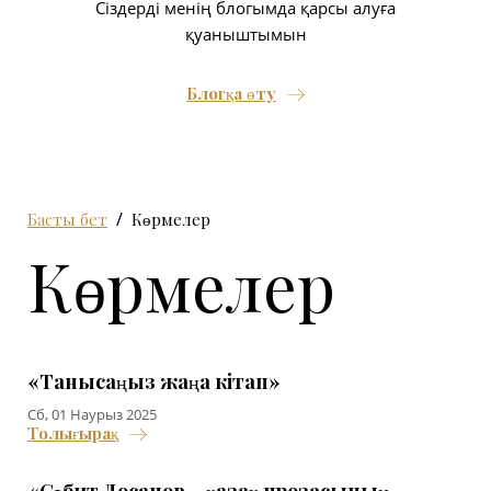
Сіздерді менің блогымда қарсы алуға
қуаныштымын
Блогқа өту
Басты бет
Көрмелер
Көрмелер
«Танысаңыз жаңа кітап»
Сб, 01 Наурыз 2025
Толығырақ
«Сәбит Досанов – қазақ прозасының