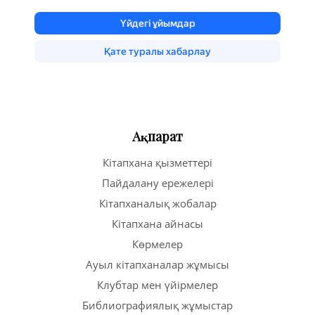
Ақпарат
Кітапхана қызметтері
Пайдалану ережелері
Кітапханалық жобалар
Кітапхана айнасы
Көрмелер
Ауыл кітапханалар жұмысы
Клубтар мен үйірмелер
Библиографиялық жұмыстар