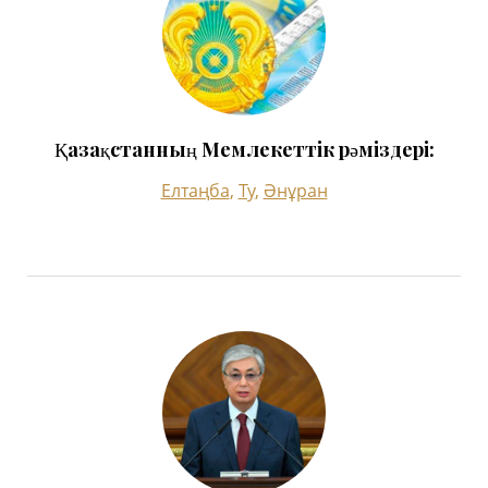
Қазақстанның Мемлекеттік рәміздері:
Елтаңба
,
Ту
,
Әнұран