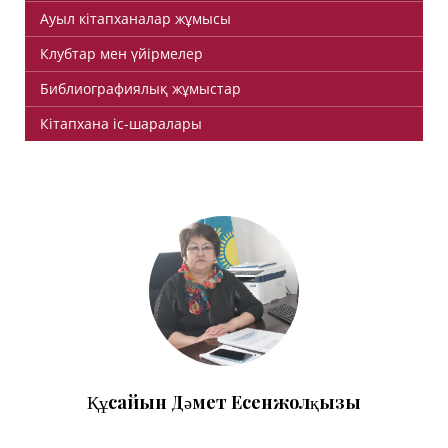
Ауыл кітапханалар жұмысы
Клубтар мен үйірмелер
Библиографиялық жұмыстар
Кітапхана іс-шаралары
Құсайын Дәмет Есенжолқызы