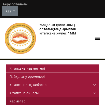
Арқалы
Каз
"Арқалық қаласының
орталықтандырылған
кітапхана жүйесі" ММ
Кітапхана қызметтері
Пайдалану ережелері
Кітапханалық жобалар
Кітапхана айнасы
Көрмелер