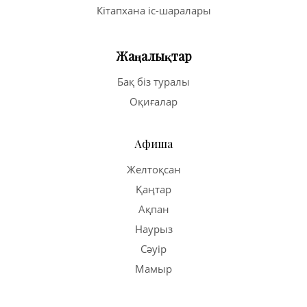
Кітапхана іс-шаралары
Жаңалықтар
Бақ біз туралы
Оқиғалар
Афиша
Желтоқсан
Қаңтар
Ақпан
Наурыз
Сәуір
Мамыр