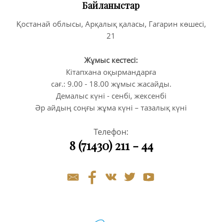
Байланыстар
Қостанай облысы, Арқалық қаласы, Гагарин көшесі,
21
Жұмыс кестесі:
Кітапхана оқырмандарға
сағ.: 9.00 - 18.00 жұмыс жасайды.
Демалыс күні - сенбі, жексенбі
Әр айдың соңғы жұма күні – тазалық күні
Телефон:
8 (71430) 211 - 44