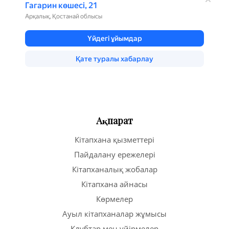
Ақпарат
Кітапхана қызметтері
Пайдалану ережелері
Кітапханалық жобалар
Кітапхана айнасы
Көрмелер
Ауыл кітапханалар жұмысы
Клубтар мен үйірмелер