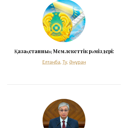
Қазақстанның Мемлекеттік рәміздері:
Елтаңба
,
Ту
,
Әнұран