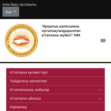
Арқал
Каз
"Арқалық қаласының
орталықтандырылған
кітапхана жүйесі" ММ
Кітапхана қызметтері
Пайдалану ережелері
Кітапханалық жобалар
Кітапхана айнасы
Көрмелер