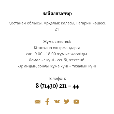
Байланыстар
Қостанай облысы, Арқалық қаласы, Гагарин көшесі,
21
Жұмыс кестесі:
Кітапхана оқырмандарға
сағ.: 9.00 - 18.00 жұмыс жасайды.
Демалыс күні - сенбі, жексенбі
Әр айдың соңғы жұма күні – тазалық күні
Телефон:
8 (71430) 211 - 44