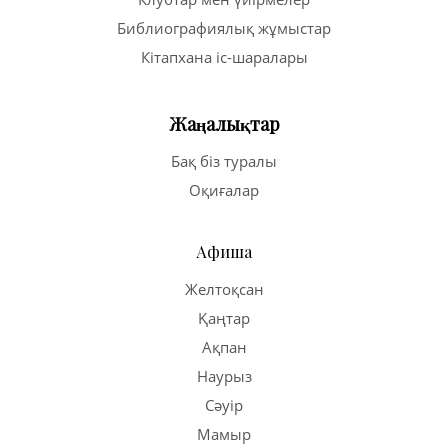
Библиографиялық жұмыстар
Кітапхана іс-шаралары
Жаңалықтар
Бақ біз туралы
Оқиғалар
Афиша
Желтоқсан
Қаңтар
Ақпан
Наурыз
Сәуір
Мамыр