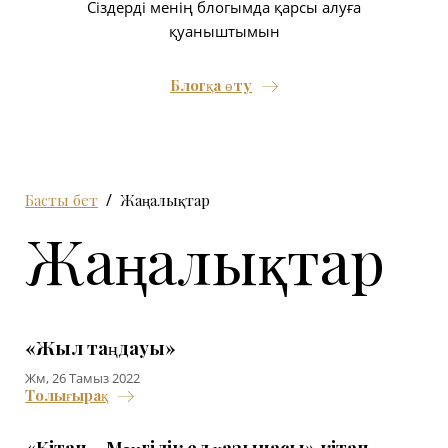
Сіздерді менің блогымда қарсы алуға
қуаныштымын
Блогқа өту
Басты бет
Жаңалықтар
Жаңалықтар
«Жыл таңдауы»
Жм, 26 Тамыз 2022
Толығырақ
«Кітап – Мәңгілік ел қазынасы» кітап