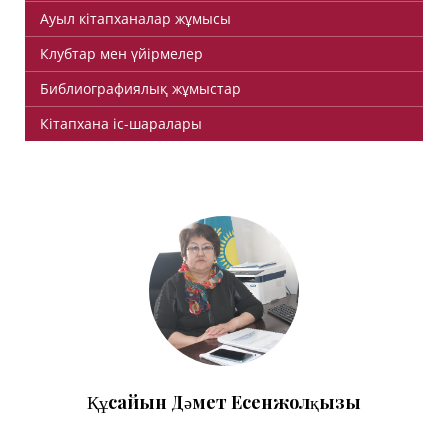
Ауыл кітапханалар жұмысы
Клубтар мен үйірмелер
Библиографиялық жұмыстар
Кітапхана іс-шаралары
Құсайын Дәмет Есенжолқызы