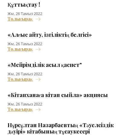
Құттықтау !
Жм, 26 Тамыз 2022
Толығырақ
«Алғыс айту, ізгіліктің белгісі»
Жм, 26 Тамыз 2022
Толығырақ
«Мейрімділік асыл қасиет"
Жм, 26 Тамыз 2022
Толығырақ
«Кітапханаға кітап сыйла» акциясы
Жм, 26 Тамыз 2022
Толығырақ
Нұрсұлтан Назарбаевтың «Тәуелсіздік
дәуірі» кітабының тұсаукесері